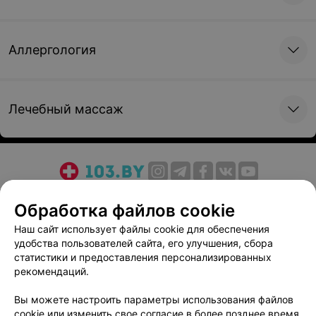
Аллергология
Лечебный массаж
О проекте
Новости проекта
Размещение рекламы
Обработка файлов cookie
Медицинский маркетинг
Публичный договор
Наш сайт использует файлы cookie для обеспечения
Пользовательское соглашение
Способы оплаты
удобства пользователей сайта, его улучшения, сбора
Вакансии
Партнеры
статистики и предоставления персонализированных
рекомендаций.
Написать руководителю 103.by
Написать в поддержку
Вы можете настроить параметры использования файлов
Персональные настройки cookie
cookie или изменить свое согласие в более позднее время.