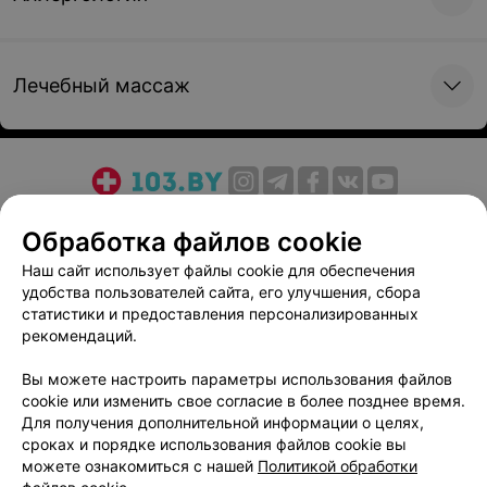
Лечебный массаж
О проекте
Новости проекта
Размещение рекламы
Обработка файлов cookie
Медицинский маркетинг
Публичный договор
Наш сайт использует файлы cookie для обеспечения
Пользовательское соглашение
Способы оплаты
удобства пользователей сайта, его улучшения, сбора
Вакансии
Партнеры
статистики и предоставления персонализированных
рекомендаций.
Написать руководителю 103.by
Написать в поддержку
Вы можете настроить параметры использования файлов
Персональные настройки cookie
cookie или изменить свое согласие в более позднее время.
Для получения дополнительной информации о целях,
Обработка персональных данных
сроках и порядке использования файлов cookie вы
можете ознакомиться с нашей
Политикой обработки