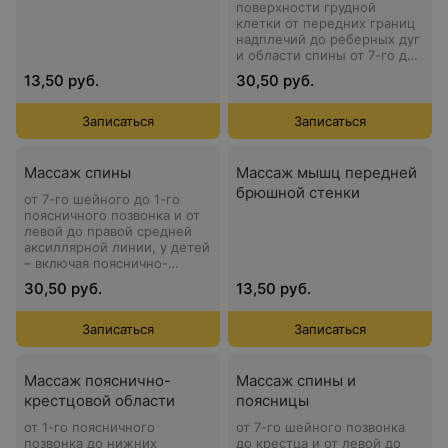
поверхности грудной
клетки от передних границ
надплечий до реберных дуг
и области спины от 7-го до
1-го поясничного позвонка
13,50 руб.
30,50 руб.
Записаться
Записаться
Массаж спины
Массаж мышц передней
брюшной стенки
от 7-го шейного до 1-го
поясничного позвонка и от
левой до правой средней
аксиллярной линии, у детей
– включая пояснично-
крестцовую область
30,50 руб.
13,50 руб.
Записаться
Записаться
Массаж пояснично-
Массаж спины и
крестцовой области
поясницы
от 1-го поясничного
от 7-го шейного позвонка
позвонка до нижних
до крестца и от левой до