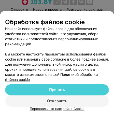
О проекте
Новости проекта
Размещение рекламы
Медицинский маркетинг
Публичный договор
Обработка файлов cookie
Пользовательское соглашение
Способы оплаты
Наш сайт использует файлы cookie для обеспечения
Вакансии
Партнеры
удобства пользователей сайта, его улучшения, сбора
Написать руководителю 103.by
статистики и предоставления персонализированных
рекомендаций.
Написать в поддержку
Персональные настройки cookie
Вы можете настроить параметры использования файлов
cookie или изменить свое согласие в более позднее время.
Обработка персональных данных
Для получения дополнительной информации о целях,
сроках и порядке использования файлов cookie вы
можете ознакомиться с нашей
Политикой обработки
файлов cookie
Принять
© 2026 ООО «Артокс Лаб», УНП 191700409
| 220012, Республика Беларусь,
г. Минск, улица Толбухина, 2, пом. 16 | help@103.by
Отклонить
Персональные настройки Cookie
Служба поддержки
+375 291212755