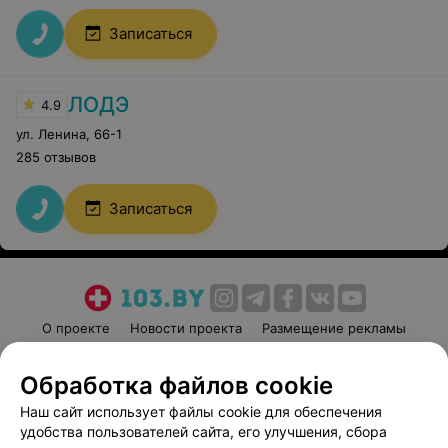
Записаться
ЛОДЭ
4.9
ул. Ленина
,
66-1
285 отзывов
Записаться
О проекте
Новости проекта
Размещение рекламы
Медицинский маркетинг
Публичный договор
Обработка файлов cookie
Пользовательское соглашение
Способы оплаты
Наш сайт использует файлы cookie для обеспечения
Вакансии
Партнеры
удобства пользователей сайта, его улучшения, сбора
Написать руководителю 103.by