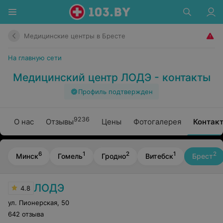
Медицинские центры в Бресте
На главную сети
Медицинский центр ЛОДЭ - контакты
Профиль подтвержден
9236
О нас
Отзывы
Цены
Фотогалерея
Контак
6
1
2
1
2
Минск
Гомель
Гродно
Витебск
Брест
ЛОДЭ
4.8
ул. Пионерская
,
50
642 отзыва