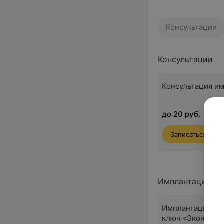
Консультации
Консультации
Консультация и
до 20 руб.
Записаться
Имплантация зу
Имплантация зу
ключ «Эконом»