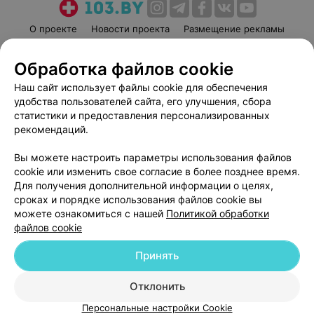
О проекте
Новости проекта
Размещение рекламы
Медицинский маркетинг
Публичный договор
Обработка файлов cookie
Пользовательское соглашение
Способы оплаты
Наш сайт использует файлы cookie для обеспечения
Вакансии
Партнеры
удобства пользователей сайта, его улучшения, сбора
Написать руководителю 103.by
статистики и предоставления персонализированных
Написать в поддержку
рекомендаций.
Персональные настройки cookie
Вы можете настроить параметры использования файлов
Обработка персональных данных
cookie или изменить свое согласие в более позднее время.
Для получения дополнительной информации о целях,
сроках и порядке использования файлов cookie вы
можете ознакомиться с нашей
Политикой обработки
файлов cookie
Принять
© 2026 ООО «Артокс Лаб», УНП 191700409
| 220012, Республика Беларусь,
г. Минск, улица Толбухина, 2, пом. 16 | help@103.by
Отклонить
Служба поддержки
+375 291212755
Персональные настройки Cookie