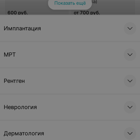
керамика)
Показать ещё
600 руб.
от 700 руб.
Записаться
Записаться
Имплантация
Съемное протезирование
МРТ
Съемное
протезирование
от 500 руб.
Рентген
Записаться
Неврология
Дерматология