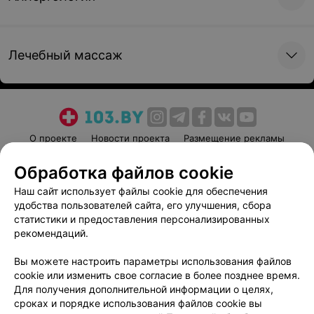
Лечебный массаж
О проекте
Новости проекта
Размещение рекламы
Медицинский маркетинг
Публичный договор
Обработка файлов cookie
Пользовательское соглашение
Способы оплаты
Наш сайт использует файлы cookie для обеспечения
Вакансии
Партнеры
удобства пользователей сайта, его улучшения, сбора
Написать руководителю 103.by
статистики и предоставления персонализированных
рекомендаций.
Написать в поддержку
Персональные настройки cookie
Вы можете настроить параметры использования файлов
cookie или изменить свое согласие в более позднее время.
Обработка персональных данных
Для получения дополнительной информации о целях,
сроках и порядке использования файлов cookie вы