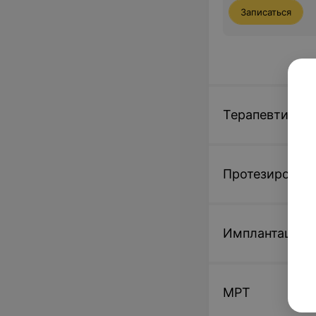
Записаться
Терапевтическ
Протезировани
Имплантация
МРТ