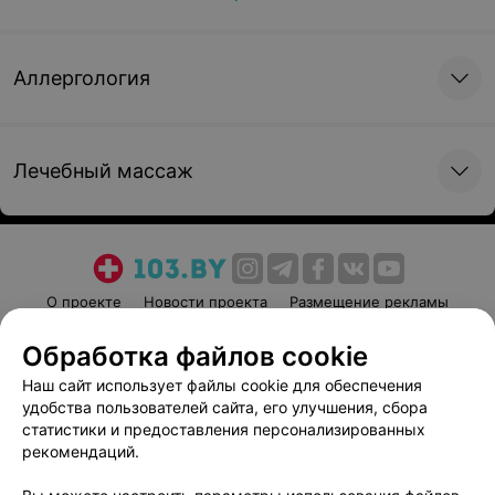
Аллергология
Лечебный массаж
О проекте
Новости проекта
Размещение рекламы
Медицинский маркетинг
Публичный договор
Обработка файлов cookie
Пользовательское соглашение
Способы оплаты
Наш сайт использует файлы cookie для обеспечения
Вакансии
Партнеры
удобства пользователей сайта, его улучшения, сбора
Написать руководителю 103.by
статистики и предоставления персонализированных
рекомендаций.
Написать в поддержку
Персональные настройки cookie