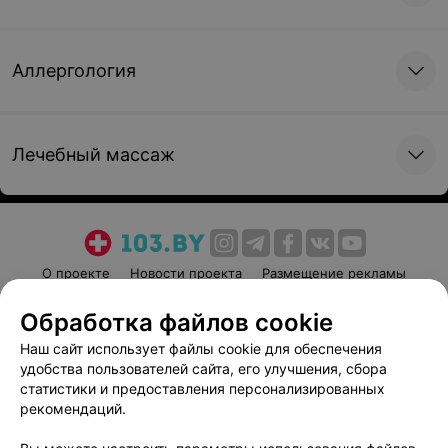
Аллергология
Лечебный массаж
О проекте
Новости проекта
Размещение рекламы
Медицинский маркетинг
Публичный договор
Обработка файлов cookie
Пользовательское соглашение
Способы оплаты
Наш сайт использует файлы cookie для обеспечения
Вакансии
Партнеры
удобства пользователей сайта, его улучшения, сбора
Написать руководителю 103.by
статистики и предоставления персонализированных
рекомендаций.
Написать в поддержку
Персональные настройки cookie