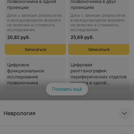
позвоночника в одной
позвоночника в двух
проекции
проекциях
Диск с записью результатов
Диск с записью результатов
в международном формате
в международном формате
не включен в стоимость
не включен в стоимость
исследования.
исследования.
20,82 руб.
25,69 руб.
Записаться
Записаться
Цифровое
Цифровая
функциональное
рентгенография
исследование
периферических отделов
позвоночника
скелета в одной
проекции
Показать ещё
Смотреть все
Диск с записью результатов
Диск с записью результатов
в международном формате
в международном формате
не включен в стоимость
не включен в стоимость
исследования.
исследования.
30,57 руб.
20,82 руб.
Неврология
Записаться
Записаться