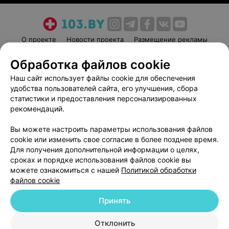
25,69 руб.
25,69 руб.
Записаться
Записаться
О проекте
Новости проекта
Размещение рекламы
Цифровая
Цифровая
Медицинский маркетинг
Публичный договор
рентгенография костей
рентгенография костей
Обработка файлов cookie
таза (без описания
таза
Пользовательское соглашение
Способы оплаты
рентгеновского снимка)
Наш сайт использует файлы cookie для обеспечения
Диск с записью результатов
Вакансии
Партнеры
удобства пользователей сайта, его улучшения, сбора
в международном формате
Диск с записью результатов
Написать руководителю 103.by
не включен в стоимость
статистики и предоставления персонализированных
в международном формате
исследования.
не включен в стоимость
рекомендаций.
Написать в поддержку
исследования.
Персональные настройки cookie
10,49 руб.
20,82 руб.
Вы можете настроить параметры использования файлов
cookie или изменить свое согласие в более позднее время.
Обработка персональных данных
Для получения дополнительной информации о целях,
Записаться
Записаться
сроках и порядке использования файлов cookie вы
можете ознакомиться с нашей
Политикой обработки
файлов cookie
Принять
© 2026 ООО «Артокс Лаб», УНП 191700409
| 220012, Республика Беларусь,
г. Минск, улица Толбухина, 2, пом. 16 | help@103.by
Отклонить