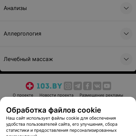
Анализы
Аллергология
Лечебный массаж
О проекте
Новости проекта
Размещение рекламы
Медицинский маркетинг
Публичный договор
Обработка файлов cookie
Пользовательское соглашение
Способы оплаты
Наш сайт использует файлы cookie для обеспечения
Вакансии
Партнеры
удобства пользователей сайта, его улучшения, сбора
Написать руководителю 103.by
статистики и предоставления персонализированных