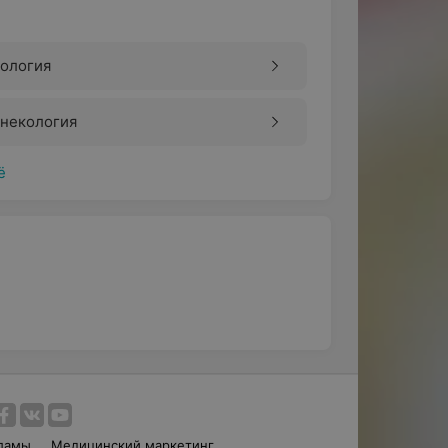
рология
инекология
ё
ламы
Медицинский маркетинг