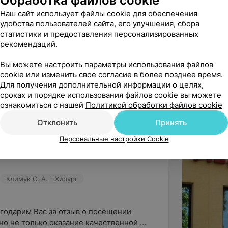
Обработка файлов cookie
Наш сайт использует файлы cookie для обеспечения
удобства пользователей сайта, его улучшения, сбора
сиональные врачи. За один визит 
статистики и предоставления персонализированных
ки, УЗИ и решили проблему с к...
рекомендаций.
Королевич А. М. - Хирург
Вы можете настроить параметры использования файлов
cookie или изменить свое согласие в более позднее время.
Для получения дополнительной информации о целях,
жаем Вам свою признательность за то, 
сроках и порядке использования файлов cookie вы можете
или отзыв о работе наших специа...
ознакомиться с нашей
Политикой обработки файлов cookie
Отклонить
Принять
ндую
Персональные настройки Cookie
чень чисто и комфортно, специалисты 
Климук С. А. - Хирург
годарим Вас за отзыв о посещении 
но не только оказание качественной ...