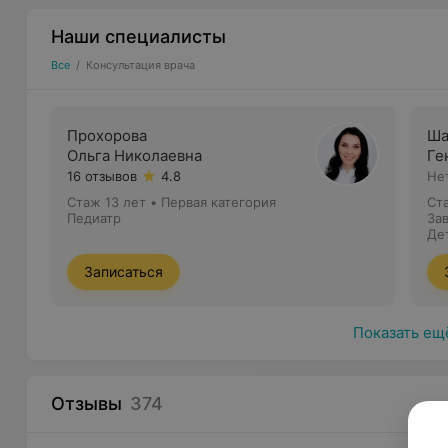
Наши специалисты
Все
/
Консультация врача
Прохорова
Ша
Ольга Николаевна
Ге
16 отзывов
4.8
Не
Стаж 13 лет
•
Первая категория
Ст
Педиатр
За
ме
Де
Записаться
Показать ещ
Отзывы
374