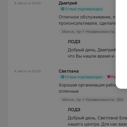
Дмитрий
6 августа 2026
Отзыв подтвержден
Отличное обслуживание, профес
проконсультивали, сделали сним
Минск, пр-т Независимости, 58А
ЛОДЭ
Добрый день, Дмитрий! Выра
что Вы нашли время и остав
Светлана
6 августа 2026
Отзыв подтвержден
Рекоме
Хорошая организация работы, о
отличные
Минск, пр-т Независимости, 58А
ЛОДЭ
Добрый день, Светлана! Бла
нашего центра. Для нас важ