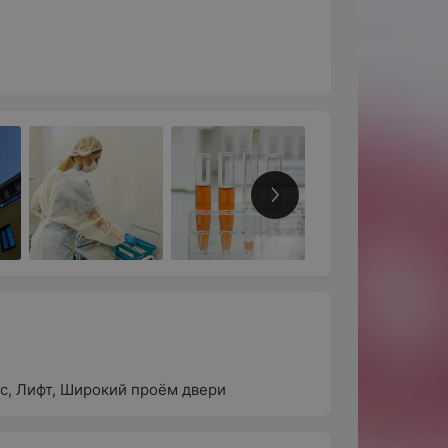
с
,
Лифт
,
Широкий проём двери