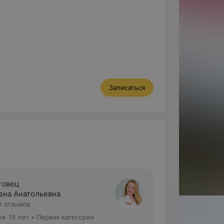
Записаться
товец
ена Анатольевна
т отзывов
аж 19 лет
•
Первая категория