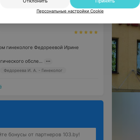
Отклонить
Принять
Персональные настройки Cookie
 гинеколог
ном гинекологе Федореевой Ирине 
ического обсле...
Федореева И. А. - Гинеколог
ё