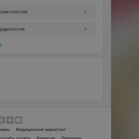
осметология
ардиология
ё
ламы
Медицинский маркетинг
пособы оплаты
Вакансии
Партнеры