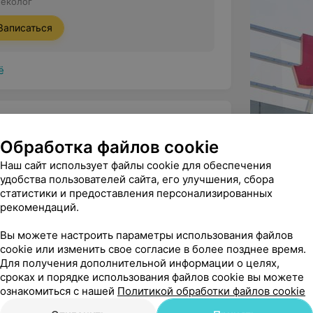
неколог
Записаться
ё
Обработка файлов cookie
Наш сайт использует файлы cookie для обеспечения
ндую
удобства пользователей сайта, его улучшения, сбора
на — высококвалифицированный и 
статистики и предоставления персонализированных
рекомендаций.
м искреннюю благодарность за про...
Верещагина М. А. - Гинеколог
Вы можете настроить параметры использования файлов
cookie или изменить свое согласие в более позднее время.
Для получения дополнительной информации о целях,
сроках и порядке использования файлов cookie вы можете
ознакомиться с нашей
Политикой обработки файлов cookie
г Якуто Е.А., ходили с дочкой 8 лет, на 