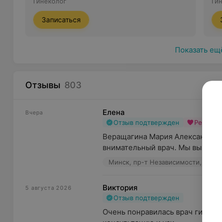
Гинеколог
Ги
Записаться
Показать ещ
Отзывы
803
Елена
Вчера
Отзыв подтвержден
Рекоме
Веращагина Мария Александров
внимательный врач. Мы выражае
Минск, пр-т Независимости, 58А
Виктория
5 августа 2026
Отзыв подтвержден
Очень понравилась врач гинеколо