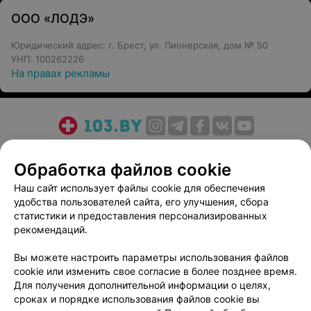
ООО «ЛОДЭ»
Юридический адрес: г. Брест, ул. Пионерская, дом № 50
УНП: 100262226
На правах рекламы
О проекте
Новости проекта
Размещение рекламы
Обработка файлов cookie
Медицинский маркетинг
Публичный договор
Пользовательское соглашение
Способы оплаты
Наш сайт использует файлы cookie для обеспечения
удобства пользователей сайта, его улучшения, сбора
Вакансии
Партнеры
статистики и предоставления персонализированных
Написать руководителю 103.by
рекомендаций.
Написать в поддержку
Вы можете настроить параметры использования файлов
Персональные настройки cookie
cookie или изменить свое согласие в более позднее время.
Обработка персональных данных
Для получения дополнительной информации о целях,
сроках и порядке использования файлов cookie вы